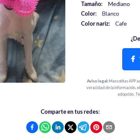
Tamaño:
Mediano
Color:
Blanco
Color nariz:
Cafe
¿De
Aviso legal:
Mascotitas APP ac
veracidad de la información, el
adopción. Te
Comparte en tus redes: