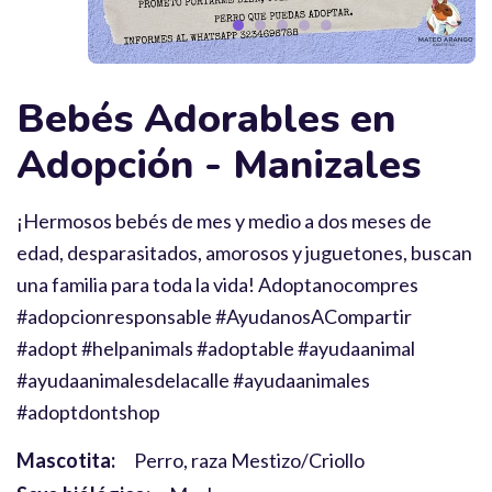
Bebés Adorables en
Adopción - Manizales
¡Hermosos bebés de mes y medio a dos meses de
edad, desparasitados, amorosos y juguetones, buscan
una familia para toda la vida! Adoptanocompres
#adopcionresponsable #AyudanosACompartir
#adopt #helpanimals #adoptable #ayudaanimal
#ayudaanimalesdelacalle #ayudaanimales
#adoptdontshop
Mascotita:
Perro, raza Mestizo/Criollo