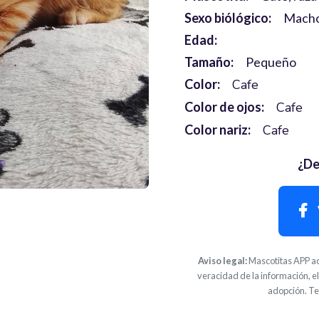
Sexo biólógico:
Mach
Edad:
Tamaño:
Pequeño
Color:
Cafe
Color de ojos:
Cafe
Color nariz:
Cafe
¿De
Aviso legal:
Mascotitas APP ac
veracidad de la información, el
adopción. Te