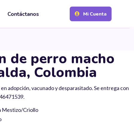
Contáctanos
Mi Cuenta
n de perro macho
alda, Colombia
en adopción, vacunado y desparasitado. Se entrega con
046471539.
a Mestizo/Criollo
o