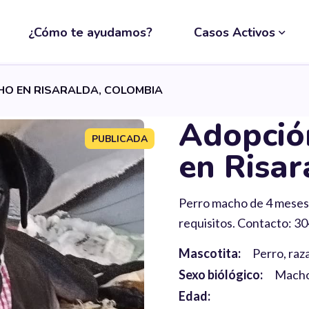
¿Cómo te ayudamos?
Casos Activos
O EN RISARALDA, COLOMBIA
Adopció
PUBLICADA
en Risar
Perro macho de 4 meses 
requisitos. Contacto: 3
Mascotita:
Perro, raz
Sexo biólógico:
Mach
Edad: