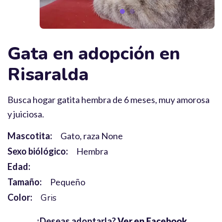
Gata en adopción en
Risaralda
Busca hogar gatita hembra de 6 meses, muy amorosa
y juiciosa.
Mascotita:
Gato, raza None
Sexo biólógico:
Hembra
Edad:
Tamaño:
Pequeño
Color:
Gris
¿Deseas adoptarla?
Ver en Facebook