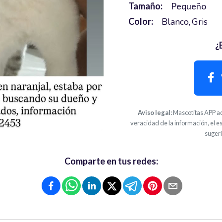
Tamaño:
Pequeño
Color:
Blanco
Gris
¿
Aviso legal:
Mascotitas APP ac
veracidad de la información, el e
suger
Comparte en tus redes: